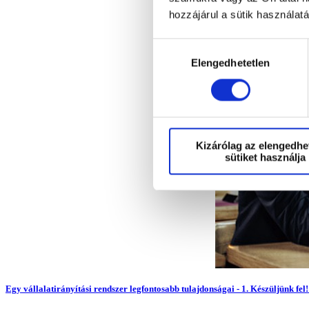
hozzájárul a sütik használat
Hozzájárulás
Elengedhetetlen
kiválasztása
Kizárólag az elengedhe
sütiket használja
Egy vállalatirányítási rendszer legfontosabb tulajdonságai - 1. Készüljünk fel