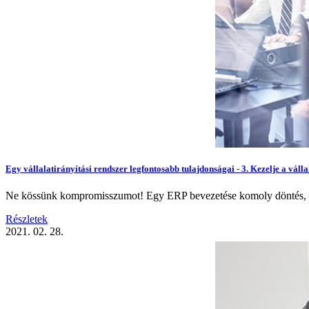
Egy vállalatirányítási rendszer legfontosabb tulajdonságai - 3. Kezelje a válla
Ne kössünk kompromisszumot! Egy ERP bevezetése komoly döntés, és a 
Részletek
2021. 02. 28.