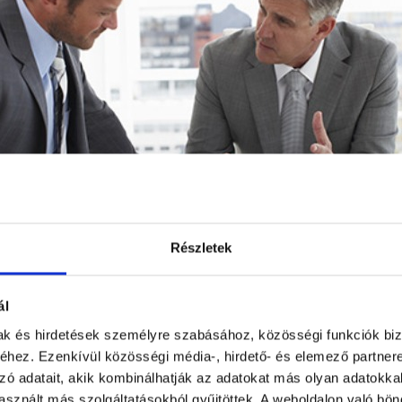
Részletek
zabható!
ál
és egy testreszabható ERP között, és hogy, pontosan mit is jelent az h
mak és hirdetések személyre szabásához, közösségi funkciók biz
hez. Ezenkívül közösségi média-, hirdető- és elemező partner
zó adatait, akik kombinálhatják az adatokat más olyan adatokka
sznált más szolgáltatásokból gyűjtöttek. A weboldalon való bö