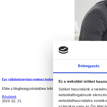
Beleegyezés
Egy vállalatirányítási rendszer legfontosabb tulajdonságai - 2. Legyen testres
Ez a weboldal sütiket haszn
Ebbe a blogbejegyzésünkben leírtuk, hogy mi a különbség egy dobozos 
Sütiket használunk a tartal
weboldalforgalmunk elemzésé
Részletek
weboldalhasználatra vonatko
2019. 02. 15.
számukra vagy az Ön által ha