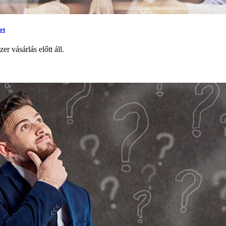
rt
r vásárlás előtt áll.