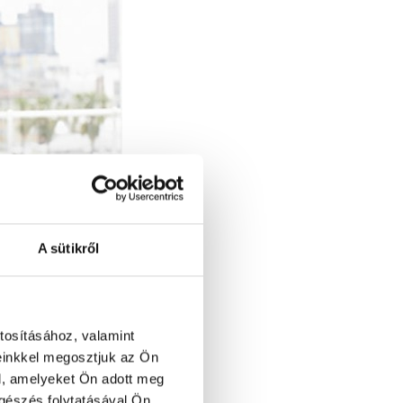
A sütikről
a egy rendszer testreszabható.
tosításához, valamint
einkkel megosztjuk az Ön
l, amelyeket Ön adott meg
ngészés folytatásával Ön