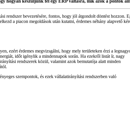
ogy hogyan készüljünk fel egy ERP váltásra, mik azok a pontok a
ási rendszer bevezetésére, fontos, hogy jól átgondolt döntést hozzon. 
t elkezd a piacon megoldások után kutatni, érdemes néhány alapvető kér
yen, ezért érdemes megvizsgálni, hogy mely területeken érzi a legnag
rgiát, időt igénylik a mindennapok során. Ha ezekről listát ír, nagy
rányítási rendszerek közül, valamint azok bemutatója alatt minden
tól.
 lényeges szempontok, és ezek vállalatirányítási rendszerben való