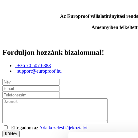
Az Europroof vállalatirányítási rendsz
Amennyiben felkeltett
Forduljon hozzánk bizalommal!
+36 70 507 6388
support@europroof.hu
Elfogadom az
Adatkezelési tájékoztatót
Küldés