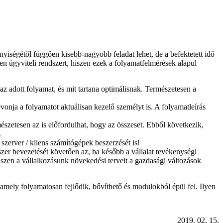
yiségétől függően kisebb-nagyobb feladat lehet, de a befektetett idő
 ügyviteli rendszert, hiszen ezek a folyamatfelmérések alapul
z adott folyamat, és mit tartana optimálisnak. Természetesen a
onja a folyamatot aktuálisan kezelő személyt is. A folyamatleírás
szetesen az is előfordulhat, hogy az összeset. Ebből következik,
.
 szerver / kliens számítógépek beszerzését is!
dszer bevezetését követően az, ha később a vállalat tevékenységi
iszen a vállalkozásunk növekedési terveit a gazdasági változások
 amely folyamatosan fejlődik, bővíthető és modulokból épül fel. Ilyen
2019. 02. 15.