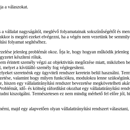
a a válaszokat.
 a vállalat nagyságától, meglévő folyamatainak sokszínűségétől és menn
kkor is megéri ezeket elvégezni, ha a végén nem vezetünk be semmilyen
tási folyamat segítéséhez.
elése jelenleg problémát okoz. Írja le, hogy hogyan működik jelenleg a
egyzetet készíteni róluk.
em érintett személy végzi az objektivitás megőrzése miatt, miközben bev
l, melyet a kívülálló személy fog véglegesíteni.
eket szeretnénk egy ügyviteli rendszer keretein belül használni. Termé
vezetése, valamint hogy milyen funkciókra, modulokra lenne szükségünk
se, hiszen egy vállalatirányítási rendszer bevezetése megkövetelheti akár
roblémát, idő- és költség ráfordítást okozhat egy vállalatirányítási ren
udni kiszolgálni. Természetesen ez nem mindig mérhető fel előre jól, h
érni, majd egy alapvetően olyan vállalatirányítási rendszert választani,