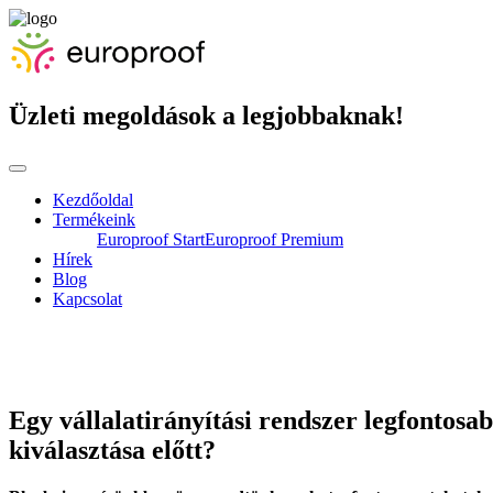
Üzleti megoldások a legjobbaknak!
Kezdőoldal
Termékeink
Europroof Start
Europroof Premium
Hírek
Blog
Kapcsolat
Egy vállalatirányítási rendszer legfontosa
kiválasztása előtt?