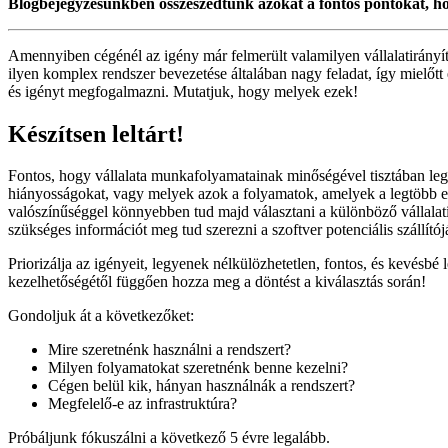
Blogbejegyzésünkben összeszedtünk azokat a fontos pontokat, h
Amennyiben cégénél az igény már felmerült valamilyen vállalatirányít
ilyen komplex rendszer bevezetése általában nagy feladat, így mielőt
és igényt megfogalmazni. Mutatjuk, hogy melyek ezek!
Készítsen leltárt!
Fontos, hogy vállalata munkafolyamatainak minőségével tisztában leg
hiányosságokat, vagy melyek azok a folyamatok, amelyek a legtöbb ene
valószínűséggel könnyebben tud majd választani a különböző vállalati
szükséges információt meg tud szerezni a szoftver potenciális szállítójá
Priorizálja az igényeit, legyenek nélkülözhetetlen, fontos, és kevésbé
kezelhetőségétől függően hozza meg a döntést a kiválasztás során!
Gondoljuk át a következőket:
Mire szeretnénk használni a rendszert?
Milyen folyamatokat szeretnénk benne kezelni?
Cégen belül kik, hányan használnák a rendszert?
Megfelelő-e az infrastruktúra?
Próbáljunk fókuszálni a következő 5 évre legalább.