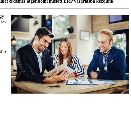
miket érdemes átgondolni mielött ERP vásárlásba kezdünk.
Egy
dést
yobb