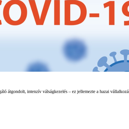
gáló átgondolt, intenzív válságkezelés – ez jellemezte a hazai vállalkozá