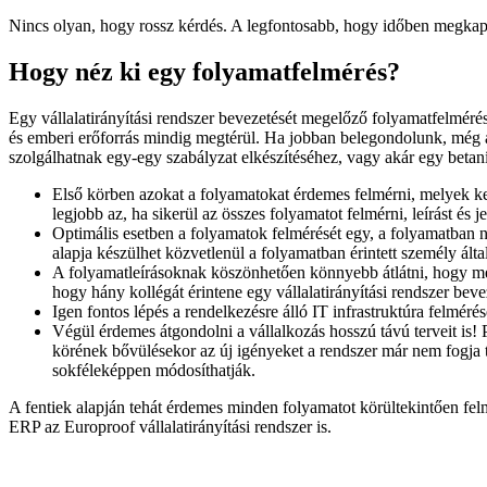
Nincs olyan, hogy rossz kérdés. A legfontosabb, hogy időben megkapj
Hogy néz ki egy folyamatfelmérés?
Egy vállalatirányítási rendszer bevezetését megelőző folyamatfelmérés
és emberi erőforrás mindig megtérül. Ha jobban belegondolunk, még a
szolgálhatnak egy-egy szabályzat elkészítéséhez, vagy akár egy betaní
Első körben azokat a folyamatokat érdemes felmérni, melyek kez
legjobb az, ha sikerül az összes folyamatot felmérni, leírást és j
Optimális esetben a folyamatok felmérését egy, a folyamatban n
alapja készülhet közvetlenül a folyamatban érintett személy álta
A folyamatleírásoknak köszönhetően könnyebb átlátni, hogy mely
hogy hány kollégát érintene egy vállalatirányítási rendszer be
Igen fontos lépés a rendelkezésre álló IT infrastruktúra felméré
Végül érdemes átgondolni a vállalkozás hosszú távú terveit is! P
körének bővülésekor az új igényeket a rendszer már nem fogja t
sokféleképpen módosíthatják.
A fentiek alapján tehát érdemes minden folyamatot körültekintően felm
ERP az Europroof vállalatirányítási rendszer is.