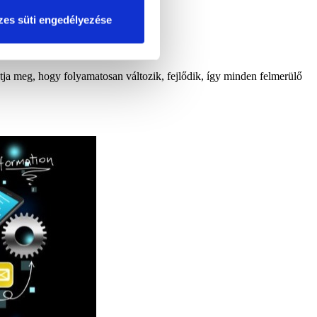
es süti engedélyezése
atja meg, hogy folyamatosan változik, fejlődik, így minden felmerülő