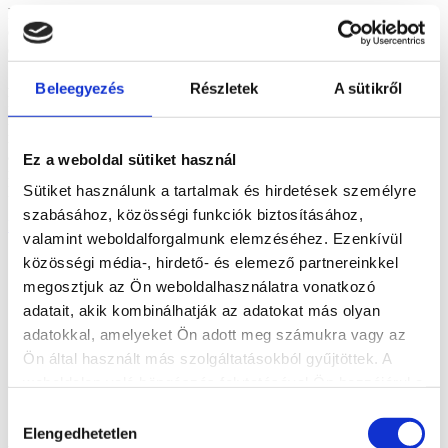
Elsősorban induló vállalkozásoknak / kisvállalkozásoknak ajánljuk
egyszerűbb problémák megoldására. A termék havidíjas árazással
érhető el. A magas minőséget kedvező árpolitikával társítjuk
Az Europroof Start használatával bárhonnan elérhető helyen
Beleegyezés
Részletek
A sütikről
kezelheti cége összes fontos adatát, egy jól átlátható felületen
részletes információkat kaphat ügyfeleiről, projektjeiről, saját
munkatársairól, testre szabható dashboard és lekérdező rendszerünk
a legfontosabb kimutatásokat könnyen érthetően, vizualizálva
Ez a weboldal sütiket használ
mutatja meg Önnek, így az idejét arra tudja fordítani, ami
Sütiket használunk a tartalmak és hirdetések személyre
legfontosabb: cége fejlődésére!
szabásához, közösségi funkciók biztosításához,
Részletek
valamint weboldalforgalmunk elemzéséhez. Ezenkívül
közösségi média-, hirdető- és elemező partnereinkkel
megosztjuk az Ön weboldalhasználatra vonatkozó
adatait, akik kombinálhatják az adatokat más olyan
adatokkal, amelyeket Ön adott meg számukra vagy az
Ön által használt más szolgáltatásokból gyűjtöttek. A
weboldalon való böngészés folytatásával Ön hozzájárul a
sütik használatához.
Hozzájárulás
Elengedhetetlen
kiválasztása