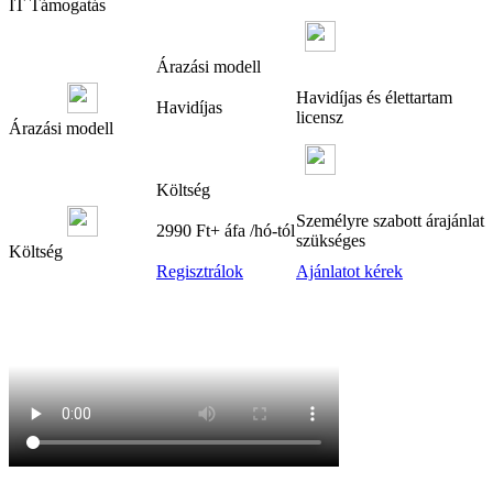
IT Támogatás
Árazási modell
Havidíjas és élettartam
Havidíjas
licensz
Árazási modell
Költség
Személyre szabott árajánlat
2990 Ft+ áfa /hó-tól
szükséges
Költség
Regisztrálok
Ajánlatot kérek