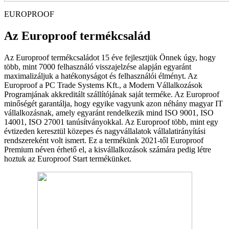
EUROPROOF
Az Europroof termékcsalád
Az Europroof termékcsaládot 15 éve fejlesztjük Önnek úgy, hogy
több, mint 7000 felhasználó visszajelzése alapján egyaránt
maximalizáljuk a hatékonyságot és felhasználói élményt. Az
Europroof a PC Trade Systems Kft., a Modern Vállalkozások
Programjának akkreditált szállítójának saját terméke. Az Europroof
minőségét garantálja, hogy egyike vagyunk azon néhány magyar IT
vállalkozásnak, amely egyaránt rendelkezik mind ISO 9001, ISO
14001, ISO 27001 tanúsítványokkal. Az Europroof több, mint egy
évtizeden keresztül közepes és nagyvállalatok vállalatirányítási
rendszereként volt ismert. Ez a termékünk 2021-től Europroof
Premium néven érhető el, a kisvállalkozások számára pedig létre
hoztuk az Europroof Start termékünket.