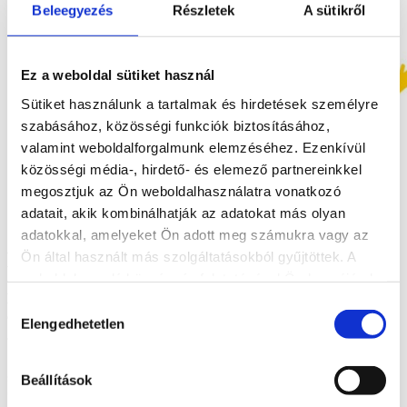
Beleegyezés
Részletek
A sütikről
Ez a weboldal sütiket használ
Sütiket használunk a tartalmak és hirdetések személyre
szabásához, közösségi funkciók biztosításához,
valamint weboldalforgalmunk elemzéséhez. Ezenkívül
közösségi média-, hirdető- és elemező partnereinkkel
megosztjuk az Ön weboldalhasználatra vonatkozó
adatait, akik kombinálhatják az adatokat más olyan
adatokkal, amelyeket Ön adott meg számukra vagy az
KARBANTARTÁS!
Ön által használt más szolgáltatásokból gyűjtöttek. A
weboldalon való böngészés folytatásával Ön hozzájárul a
Értesítjük az Europroof Premium felhasználóit, hogy az
sütik használatához.
Hozzájárulás
adatparki szerveren karbantartást végeznek munkatársaink.
Elengedhetetlen
kiválasztása
Értesítjük az Europroof Premium felhasználóit, hogy az adatparki
szerveren karbantartást végeznek munkatársaink, ezért, az ott
Beállítások
üzemeltetett környezetet használó ügyfeleink vasárnap (2022.04.10.)