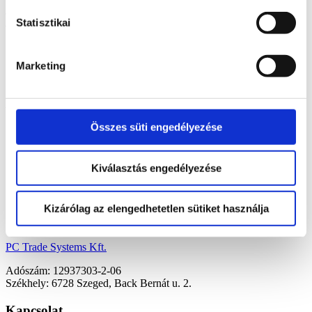
reggel/délelőtt nem fogják elérni az Europroof Premium
vállalatirányítási rendszerüket, valamint ebben az időszakban a DEMO
Statisztikai
verzió sem elérhető!
Megértésüket köszönjük!
Marketing
2022. 04. 07.
Menü
Összes süti engedélyezése
Kezdőoldal
Europroof Start
Europroof Premium
Kiválasztás engedélyezése
Hírek
Blog
Kapcsolat
Kizárólag az elengedhetetlen sütiket használja
Cím
PC Trade Systems Kft.
Adószám: 12937303-2-06
Székhely: 6728 Szeged, Back Bernát u. 2.
Kapcsolat