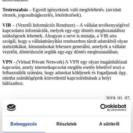
Testreszabás
– Egyedi igényeknek való megfeleltetés. (arculati
elemek, jogosultságkezelés, lekérdezések).
VIR
– (Vezetői Információs Rendszer) – A vállalat tevékenységével
kapcsolatos információk, melyek egy-egy döntés meghozatalához
szükségesek lehetnek. Ahogyan a neve is mutatja, a VIR arra
szolgál, hogy a vállalatirányítási rendszerben tárolt adatokból olyan
statisztikákat, kimutatásokat lehessen generálni, amelyek a vállalat
vezetőit, döntéshozóit segítik egy-egy döntés meghozatalában.
VPN
- (Virtual Private Network) A VPN egy olyan magánhálózati
kapcsolat, amely internetkapcsolat megléte esetén lehetővé teszi a
felhasználók számára, hogy adatokat küldjenek és fogadjanak úgy,
mintha számítógépeik közvetlenül kapcsolódnának a helyi
hálózathoz.
2019. 01. 07.
Az Europroof vállalatirányítási rendszert egy előzetes felmérés
és egy részletes specifikáció készítés után az Ön vállalatának
Beleegyezés
Részletek
A sütikről
igényeire szabjuk.