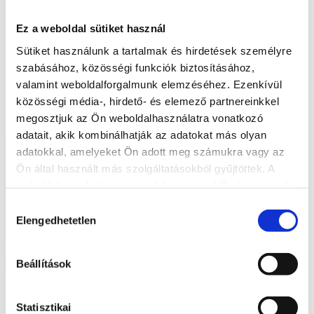
Amennyiben felkeltettük érdeklődését, vegye fel velünk a
kapcsolatot, minden felmerülő kérdésére válaszolunk!
Ez a weboldal sütiket használ
Sütiket használunk a tartalmak és hirdetések személyre
szabásához, közösségi funkciók biztosításához,
Forduljon hozzánk bizalommal!
valamint weboldalforgalmunk elemzéséhez. Ezenkívül
közösségi média-, hirdető- és elemező partnereinkkel
+36 70 507 6388
megosztjuk az Ön weboldalhasználatra vonatkozó
support@europroof.hu
adatait, akik kombinálhatják az adatokat más olyan
adatokkal, amelyeket Ön adott meg számukra vagy az
Ön által használt más szolgáltatásokból gyűjtöttek. A
weboldalon való böngészés folytatásával Ön hozzájárul a
sütik használatához.
Hozzájárulás
Elengedhetetlen
kiválasztása
Elfogadom az
Adatkezelési tájékoztatót
Beállítások
Küldés
Legutóbbi bejegyzések
Statisztikai