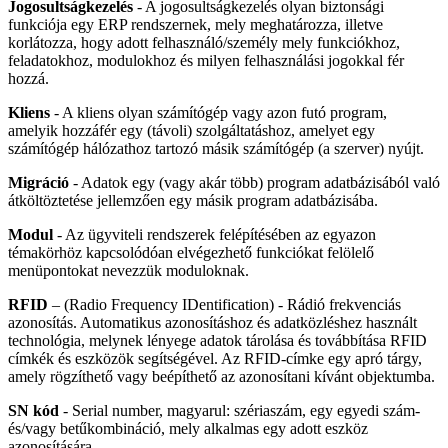
Jogosultságkezelés
- A jogosultságkezelés olyan biztonsági
funkciója egy ERP rendszernek, mely meghatározza, illetve
korlátozza, hogy adott felhasználó/személy mely funkciókhoz,
feladatokhoz, modulokhoz és milyen felhasználási jogokkal fér
hozzá.
Kliens
- A kliens olyan számítógép vagy azon futó program,
amelyik hozzáfér egy (távoli) szolgáltatáshoz, amelyet egy
számítógép hálózathoz tartozó másik számítógép (a szerver) nyújt.
Migráció
- Adatok egy (vagy akár több) program adatbázisából való
átköltöztetése jellemzően egy másik program adatbázisába.
Modul
- Az ügyviteli rendszerek felépítésében az egyazon
témakörhöz kapcsolódóan elvégezhető funkciókat felölelő
menüpontokat nevezzük moduloknak.
RFID
– (Radio Frequency IDentification) - Rádió frekvenciás
azonosítás. Automatikus azonosításhoz és adatközléshez használt
technológia, melynek lényege adatok tárolása és továbbítása RFID
címkék és eszközök segítségével. Az RFID-címke egy apró tárgy,
amely rögzíthető vagy beépíthető az azonosítani kívánt objektumba.
SN kód
- Serial number, magyarul: szériaszám, egy egyedi szám-
és/vagy betűkombináció, mely alkalmas egy adott eszköz
azonosítására.