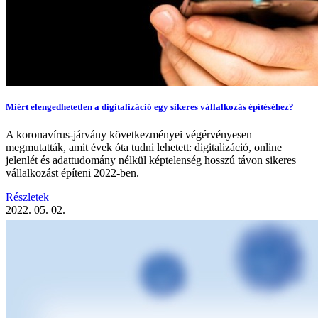
Miért elengedhetetlen a digitalizáció egy sikeres vállalkozás építéséhez?
A koronavírus-járvány következményei végérvényesen
megmutatták, amit évek óta tudni lehetett: digitalizáció, online
jelenlét és adattudomány nélkül képtelenség hosszú távon sikeres
vállalkozást építeni 2022-ben.
Részletek
2022. 05. 02.