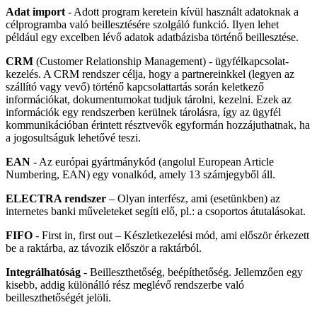
Adat import
- Adott program keretein kívül használt adatoknak a
célprogramba való beillesztésére szolgáló funkció. Ilyen lehet
például egy excelben lévő adatok adatbázisba történő beillesztése.
CRM
(Customer Relationship Management) - ügyfélkapcsolat-
kezelés. A CRM rendszer célja, hogy a partnereinkkel (legyen az
szállító vagy vevő) történő kapcsolattartás során keletkező
információkat, dokumentumokat tudjuk tárolni, kezelni. Ezek az
információk egy rendszerben kerülnek tárolásra, így az ügyfél
kommunikációban érintett résztvevők egyformán hozzájuthatnak, ha
a jogosultságuk lehetővé teszi.
EAN
- Az európai gyártmánykód (angolul European Article
Numbering, EAN) egy vonalkód, amely 13 számjegyből áll.
ELECTRA rendszer
– Olyan interfész, ami (esetünkben) az
internetes banki műveleteket segíti elő, pl.: a csoportos átutalásokat.
FIFO
- First in, first out – Készletkezelési mód, ami először érkezett
be a raktárba, az távozik először a raktárból.
Integrálhatóság
- Beilleszthetőség, beépíthetőség. Jellemzően egy
kisebb, addig különálló rész meglévő rendszerbe való
beilleszthetőségét jelöli.