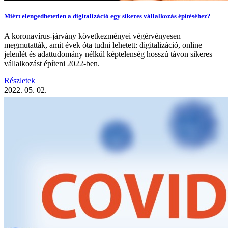
Miért elengedhetetlen a digitalizáció egy sikeres vállalkozás építéséhez?
A koronavírus-járvány következményei végérvényesen
megmutatták, amit évek óta tudni lehetett: digitalizáció, online
jelenlét és adattudomány nélkül képtelenség hosszú távon sikeres
vállalkozást építeni 2022-ben.
Részletek
2022. 05. 02.