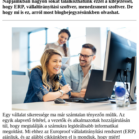
Napjainkban nagyon sokat találkozhatunk ezzel a kifejezéssel,
hogy ERP, vállaltirányítási szoftver, menedzsment szoftver. De
hogy mi is ez, arról most blogbejegyzésünkben olvashat.
Egy vállalat sikeressége ma már számtalan tényezőn múlik. Az
egyik alapvető feltétel, a vezetők és alkalmazottak hozzájárulásán
túl, hogy megtalálják a számukra legideálisabb informatikai
megoldást. Mi ehhez az Europroof vállalatirányítási rendszert (ERP)
ajánljuk, és az alábbi cikkünkben el is mondjuk, hogy miért!