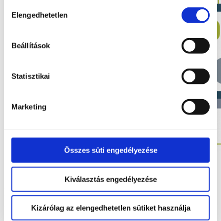
sütik használatához.
Hozzájárulás
Elengedhetetlen
kiválasztása
Beállítások
Statisztikai
Marketing
Összes süti engedélyezése
Miért hasznos egy vállalatirányítási rendszer 2022-ben?
Kiválasztás engedélyezése
Az ERP-k, azaz az integrált vállalatirányitási rendszerek évtizedek
óta a vállalati kultúra részei, ám egy modern megoldás értékét épp az
mutatja meg, hogy folyamatosan változik, fejlődik, így minden
Kizárólag az elengedhetetlen sütiket használja
felmerülő igényre biztosít megnyugtató megoldást.