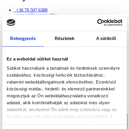
+36 70 507 6388
support@europroof.hu
Beleegyezés
Részletek
A sütikről
Ez a weboldal sütiket használ
Sütiket használunk a tartalmak és hirdetések személyre
Elfogadom az
Adatkezelési tájékoztatót
Küldés
szabásához, közösségi funkciók biztosításához,
valamint weboldalforgalmunk elemzéséhez. Ezenkívül
Legutóbbi bejegyzések
közösségi média-, hirdető- és elemező partnereinkkel
megosztjuk az Ön weboldalhasználatra vonatkozó
2022. 05. 10.
adatait, akik kombinálhatják az adatokat más olyan
adatokkal, amelyeket Ön adott meg számukra vagy az
Ön által használt más szolgáltatásokból gyűjtöttek. A
weboldalon való böngészés folytatásával Ön hozzájárul a