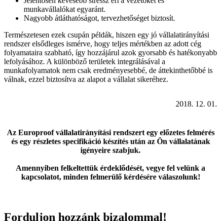
Jelentősen kevesebb stressz éri a vezetőket és
munkavállalókat egyaránt.
Nagyobb átláthatóságot, tervezhetőséget biztosít.
Természetesen ezek csupán példák, hiszen egy jó vállalatirányítási
rendszer elsődleges ismérve, hogy teljes mértékben az adott cég
folyamataira szabható, így hozzájárul azok gyorsabb és hatékonyabb
lefolyásához. A különböző területek integrálásával a
munkafolyamatok nem csak eredményesebbé, de áttekinthetőbbé is
válnak, ezzel biztosítva az alapot a vállalat sikeréhez.
2018. 12. 01.
Az Europroof vállalatirányítási rendszert egy előzetes felmérés
és egy részletes specifikáció készítés után az Ön vállalatának
igényeire szabjuk.
Amennyiben felkeltettük érdeklődését, vegye fel velünk a
kapcsolatot, minden felmerülő kérdésére válaszolunk!
Forduljon hozzánk bizalommal!