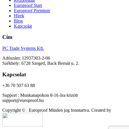
Kezdőoldal
Europroof Start
Europroof Premium
Hírek
Blog
Kapcsolat
Cím
PC Trade Systems Kft.
Adószám: 12937303-2-06
Székhely: 6728 Szeged, Back Bernát u. 2.
Kapcsolat
+36 70 507 63 88
Support : Munkanapokon 8-16 óra között
support@europroof.hu
Copyright ©
Europroof Minden jog fenntartva. Created by