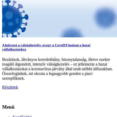
A kulcsszó a válságkezelés, avagy a Covid19 hatásai a hazai
vállalkozásokra
Bezárások, látványos kereslethiány, bizonytalanság, illetve ezekre
reagáló átgondolt, intenzív válságkezelés – ez jellemezte a hazai
vállalkozásokat a koronavírus-járvány által uralt utóbbi időszakban.
Összefoglaltuk, mi okozta a legnagyobb gondot a piaci
szereplőknek.
Részletek
Menü