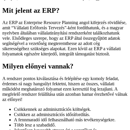
Mit jelent az ERP?
Az ERP az Enterprise Resource Planning angol kifejezés rövidítése,
amit “Vállalati Erőforrás Tervezés”-ként fordíthatunk, és a magyar
nyelvben általában vállalatirányítási rendszerként találkozhatunk
vele. Elsődleges szerepe, hogy az ERP által összegyűjtött adatok
segítségével a vezetőség megteremthesse az adott cég
sikerességéhez szükséges alapokat. Ezen kívül az ERP a vállalati
folyamatok egészére kiterjedő, integrált támogatást biztosít.
Milyen előnyei vannak?
A rendszer pontos kiválasztása és felépítése egy komoly feladat,
érdemes rá nagy hangsúlyt fektetni, hiszen az összes, vállalati
működést meghatározó folyamat ezen keresztül fog lezajlani. A
megfelelő rendszer felállítása után azonban hamar érezhetővé válnak
az előnyei!
Csökkennek az adminisztrációs költségek.
Csökken az adminisztrációs időráfordítás.
A fennmaradó idő felhasználható más tevékenységekre.
Több lesz a szabadidő.