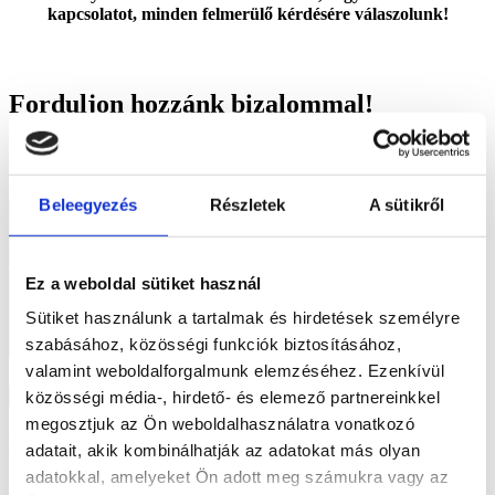
kapcsolatot, minden felmerülő kérdésére válaszolunk!
Forduljon hozzánk bizalommal!
+36 70 507 6388
support@europroof.hu
Beleegyezés
Részletek
A sütikről
Ez a weboldal sütiket használ
Sütiket használunk a tartalmak és hirdetések személyre
szabásához, közösségi funkciók biztosításához,
valamint weboldalforgalmunk elemzéséhez. Ezenkívül
Elfogadom az
Adatkezelési tájékoztatót
közösségi média-, hirdető- és elemező partnereinkkel
Küldés
megosztjuk az Ön weboldalhasználatra vonatkozó
Legutóbbi bejegyzések
adatait, akik kombinálhatják az adatokat más olyan
adatokkal, amelyeket Ön adott meg számukra vagy az
2022. 05. 10.