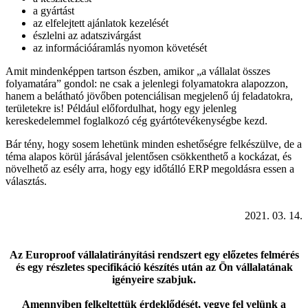
a gyártást
az elfelejtett ajánlatok kezelését
észlelni az adatszivárgást
az információáramlás nyomon követését
Amit mindenképpen tartson észben, amikor „a vállalat összes
folyamatára” gondol: ne csak a jelenlegi folyamatokra alapozzon,
hanem a belátható jövőben potenciálisan megjelenő új feladatokra,
területekre is! Például előfordulhat, hogy egy jelenleg
kereskedelemmel foglalkozó cég gyártótevékenységbe kezd.
Bár tény, hogy sosem lehetünk minden eshetőségre felkészülve, de a
téma alapos körül járásával jelentősen csökkenthető a kockázat, és
növelhető az esély arra, hogy egy időtálló ERP megoldásra essen a
választás.
2021. 03. 14.
Az Europroof vállalatirányítási rendszert egy előzetes felmérés
és egy részletes specifikáció készítés után az Ön vállalatának
igényeire szabjuk.
Amennyiben felkeltettük érdeklődését, vegye fel velünk a