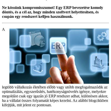
Ne kössünk kompromisszumot! Egy ERP bevezetése komoly
döntés, és a cél az, hogy minden szoftvert helyettesítsen, és
csupán egy rendszert kelljen használnunk.
A
legtöbb vállalkozás életében előbb vagy utóbb megfogalmazódik az
optimalizálás, egyszerűsítés, hatékonyságnövelés igénye, melyekre
megoldást csak egy igazán jó ERP rendszer adhat, különösen akkor,
ha a vállalat összes folyamatát képes kezelni. Az alábbi blogcikkben
kifejtjük, mit jelent ez pontosan.