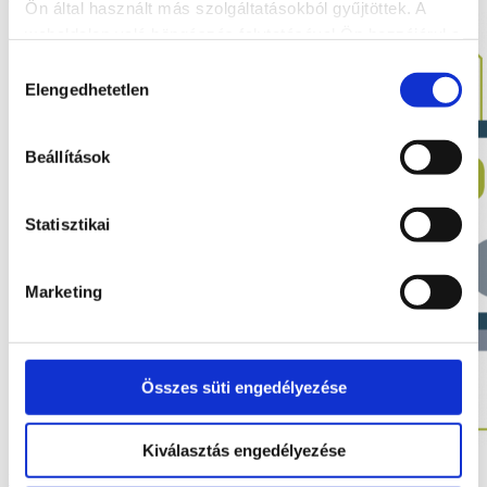
Ön által használt más szolgáltatásokból gyűjtöttek. A
weboldalon való böngészés folytatásával Ön hozzájárul a
sütik használatához.
Hozzájárulás
Elengedhetetlen
kiválasztása
Beállítások
Statisztikai
Marketing
Összes süti engedélyezése
Kiválasztás engedélyezése
Miért hasznos egy vállalatirányítási rendszer 2022-ben?