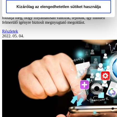
Kizárólag az elengedhetetlen sütiket használja
Az ERP-k, azaz az integrált vállalatirányitási rendszerek évtizedek
óta a vállalati kultúra részei, ám egy modern megoldás értékét épp az
mutatja meg, hogy folyamatosan változik, fejlődik, így minden
felmerülő igényre biztosít megnyugtató megoldást.
Részletek
2022. 05. 04.