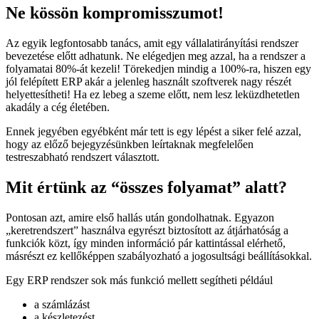
Ne kössön kompromisszumot!
Az egyik legfontosabb tanács, amit egy vállalatirányítási rendszer
bevezetése előtt adhatunk. Ne elégedjen meg azzal, ha a rendszer a
folyamatai 80%-át kezeli! Törekedjen mindig a 100%-ra, hiszen egy
jól felépített ERP akár a jelenleg használt szoftverek nagy részét
helyettesítheti! Ha ez lebeg a szeme előtt, nem lesz leküzdhetetlen
akadály a cég életében.
Ennek jegyében egyébként már tett is egy lépést a siker felé azzal,
hogy az előző bejegyzésünkben leírtaknak megfelelően
testreszabható rendszert választott.
Mit értünk az “összes folyamat” alatt?
Pontosan azt, amire első hallás után gondolhatnak. Egyazon
„keretrendszert” használva egyrészt biztosított az átjárhatóság a
funkciók közt, így minden információ pár kattintással elérhető,
másrészt ez kellőképpen szabályozható a jogosultsági beállításokkal.
Egy ERP rendszer sok más funkció mellett segítheti például
a számlázást
a készletezést