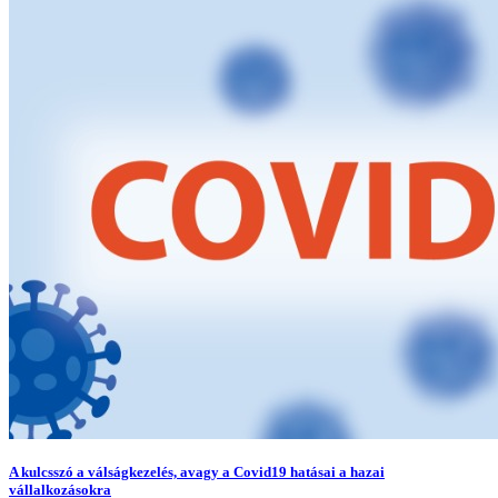
A kulcsszó a válságkezelés, avagy a Covid19 hatásai a hazai
vállalkozásokra