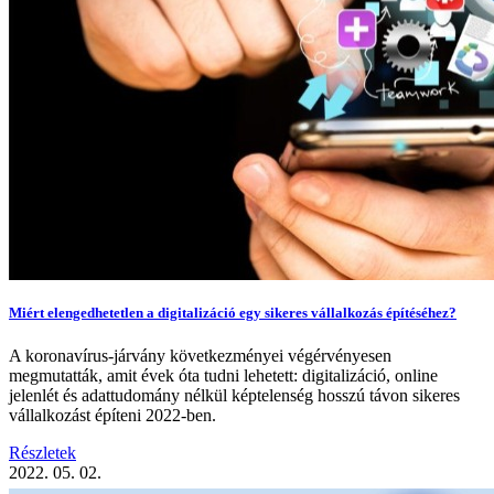
Miért elengedhetetlen a digitalizáció egy sikeres vállalkozás építéséhez?
A koronavírus-járvány következményei végérvényesen
megmutatták, amit évek óta tudni lehetett: digitalizáció, online
jelenlét és adattudomány nélkül képtelenség hosszú távon sikeres
vállalkozást építeni 2022-ben.
Részletek
2022. 05. 02.