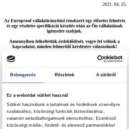
2021. 04. 25.
Az Europroof vállalatirányítási rendszert egy előzetes felmérés
és egy részletes specifikáció készítés után az Ön vállalatának
igényeire szabjuk.
Amennyiben felkeltettük érdeklődését, vegye fel velünk a
kapcsolatot, minden felmerülő kérdésére válaszolunk!
Forduljon hozzánk bizalommal!
Beleegyezés
Részletek
A sütikről
+36 70 507 6388
support@europroof.hu
Ez a weboldal sütiket használ
Sütiket használunk a tartalmak és hirdetések személyre
szabásához, közösségi funkciók biztosításához,
valamint weboldalforgalmunk elemzéséhez. Ezenkívül
közösségi média-, hirdető- és elemező partnereinkkel