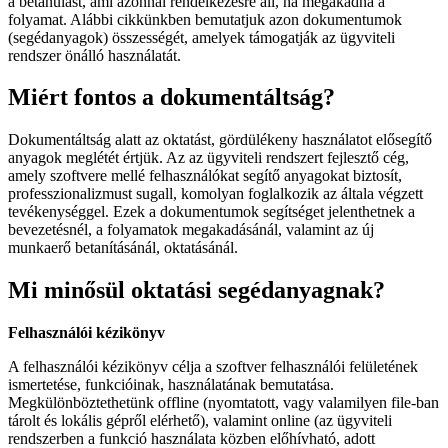
a betanulást, ami azonnal rendelkezésre áll, ha megakadna a
folyamat. Alábbi cikkünkben bemutatjuk azon dokumentumok
(segédanyagok) összességét, amelyek támogatják az ügyviteli
rendszer önálló használatát.
Miért fontos a dokumentáltság?
Dokumentáltság alatt az oktatást, gördülékeny használatot elősegítő
anyagok meglétét értjük. Az az ügyviteli rendszert fejlesztő cég,
amely szoftvere mellé felhasználókat segítő anyagokat biztosít,
professzionalizmust sugall, komolyan foglalkozik az általa végzett
tevékenységgel. Ezek a dokumentumok segítséget jelenthetnek a
bevezetésnél, a folyamatok megakadásánál, valamint az új
munkaerő betanításánál, oktatásánál.
Mi minősül oktatási segédanyagnak?
Felhasználói kézikönyv
A felhasználói kézikönyv célja a szoftver felhasználói felületének
ismertetése, funkcióinak, használatának bemutatása.
Megkülönböztethetünk offline (nyomtatott, vagy valamilyen file-ban
tárolt és lokális gépről elérhető), valamint online (az ügyviteli
rendszerben a funkció használata közben előhívható, adott