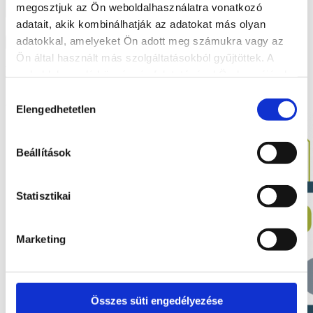
megosztjuk az Ön weboldalhasználatra vonatkozó
adatait, akik kombinálhatják az adatokat más olyan
Elfogadom az
Adatkezelési tájékoztatót
adatokkal, amelyeket Ön adott meg számukra vagy az
Küldés
Ön által használt más szolgáltatásokból gyűjtöttek. A
Legutóbbi bejegyzések
weboldalon való böngészés folytatásával Ön hozzájárul a
sütik használatához.
Hozzájárulás
2022. 05. 10.
Elengedhetetlen
kiválasztása
Beállítások
Statisztikai
Marketing
Összes süti engedélyezése