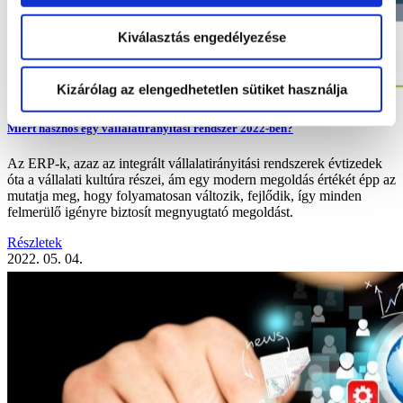
Kiválasztás engedélyezése
Kizárólag az elengedhetetlen sütiket használja
Miért hasznos egy vállalatirányítási rendszer 2022-ben?
Az ERP-k, azaz az integrált vállalatirányitási rendszerek évtizedek
óta a vállalati kultúra részei, ám egy modern megoldás értékét épp az
mutatja meg, hogy folyamatosan változik, fejlődik, így minden
felmerülő igényre biztosít megnyugtató megoldást.
Részletek
2022. 05. 04.