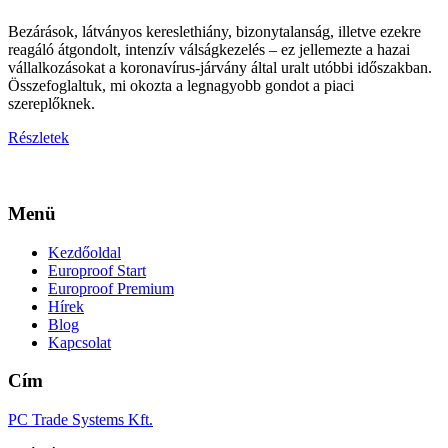
Bezárások, látványos kereslethiány, bizonytalanság, illetve ezekre
reagáló átgondolt, intenzív válságkezelés – ez jellemezte a hazai
vállalkozásokat a koronavírus-járvány által uralt utóbbi időszakban.
Összefoglaltuk, mi okozta a legnagyobb gondot a piaci
szereplőknek.
Részletek
Menü
Kezdőoldal
Europroof Start
Europroof Premium
Hírek
Blog
Kapcsolat
Cím
PC Trade Systems Kft.