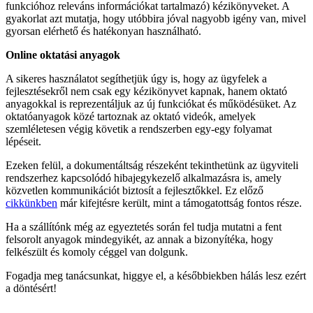
funkcióhoz releváns információkat tartalmazó) kézikönyveket. A
gyakorlat azt mutatja, hogy utóbbira jóval nagyobb igény van, mivel
gyorsan elérhető és hatékonyan használható.
Online oktatási anyagok
A sikeres használatot segíthetjük úgy is, hogy az ügyfelek a
fejlesztésekről nem csak egy kézikönyvet kapnak, hanem oktató
anyagokkal is reprezentáljuk az új funkciókat és működésüket. Az
oktatóanyagok közé tartoznak az oktató videók, amelyek
szemléletesen végig követik a rendszerben egy-egy folyamat
lépéseit.
Ezeken felül, a dokumentáltság részeként tekinthetünk az ügyviteli
rendszerhez kapcsolódó hibajegykezelő alkalmazásra is, amely
közvetlen kommunikációt biztosít a fejlesztőkkel. Ez előző
cikkünkben
már kifejtésre került, mint a támogatottság fontos része.
Ha a szállítónk még az egyeztetés során fel tudja mutatni a fent
felsorolt anyagok mindegyikét, az annak a bizonyítéka, hogy
felkészült és komoly céggel van dolgunk.
Fogadja meg tanácsunkat, higgye el, a későbbiekben hálás lesz ezért
a döntésért!