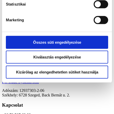
Statisztikai
Marketing
2020. 08. 12.
Menü
Kezdőoldal
Összes süti engedélyezése
Europroof Start
Europroof Premium
Hírek
Kiválasztás engedélyezése
Blog
Kapcsolat
Cím
Kizárólag az elengedhetetlen sütiket használja
PC Trade Systems Kft.
Adószám: 12937303-2-06
Székhely: 6728 Szeged, Back Bernát u. 2.
Kapcsolat