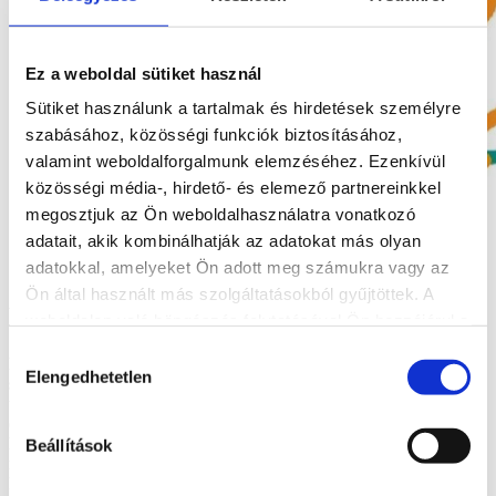
Ez a weboldal sütiket használ
Sütiket használunk a tartalmak és hirdetések személyre
szabásához, közösségi funkciók biztosításához,
valamint weboldalforgalmunk elemzéséhez. Ezenkívül
közösségi média-, hirdető- és elemező partnereinkkel
megosztjuk az Ön weboldalhasználatra vonatkozó
adatait, akik kombinálhatják az adatokat más olyan
adatokkal, amelyeket Ön adott meg számukra vagy az
Ön által használt más szolgáltatásokból gyűjtöttek. A
KARBANTARTÁS!
weboldalon való böngészés folytatásával Ön hozzájárul a
sütik használatához.
Hozzájárulás
Értesítjük az Europroof felhasználóit, hogy az adatparki
Elengedhetetlen
kiválasztása
szerveren karbantartást végeznek munkatársaink, ezért, az ott
üzemeltetett környezetet használó ügyfeleink ma este
(2020.08.12.) 20:00 és 00:00 között nem fogják elérni az
Europroof vállalatirányítási rendszerüket, valamint ebben az
Beállítások
időszakban a DEMO verzió sem elérhető! Megértésüket
köszönjük!