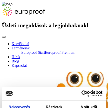
Üzleti megoldások a legjobbaknak!
Kezdőoldal
Termékeink
Europroof Start
Europroof Premium
Hírek
Blog
Kapcsolat
Beleegyezés
Részletek
A sütikről